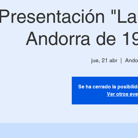
Presentación "La 
Andorra de 1
jue, 21 abr
  |  
Andor
Se ha cerrado la posibilid
Ver otros ev