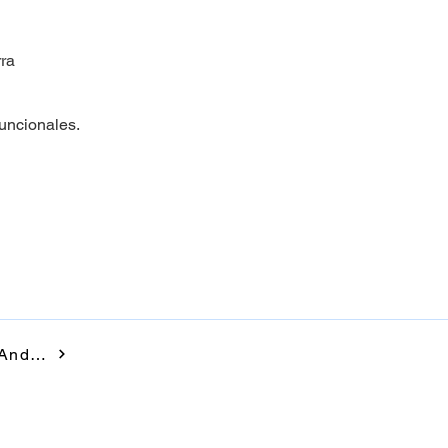
rra
uncionales.
Asociación de Editores de Andorra