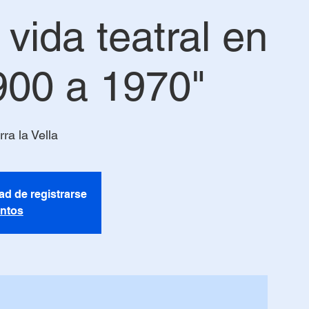
vida teatral en
900 a 1970"
ra la Vella
ad de registrarse
entos