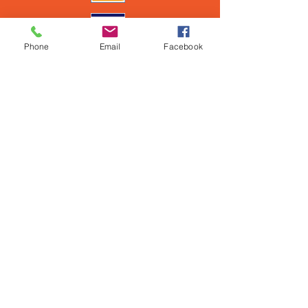
Phone
Email
Facebook
Todos los derechos reservados
Política de ventas
Asociación de Editores de Andorra