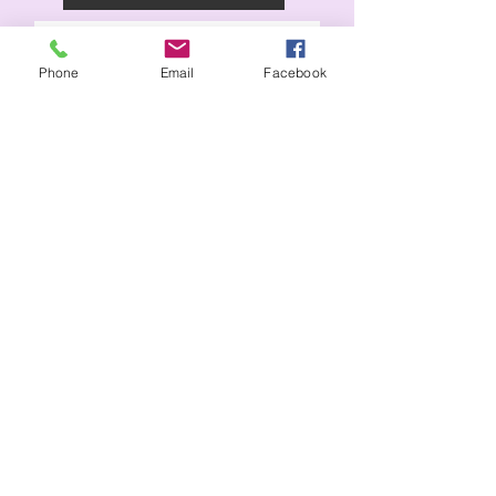
Asociación de Editores de Andorra
Phone
Email
Facebook
PUNTOS DE VENTA