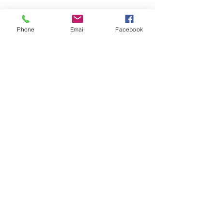
Phone
Email
Facebook
PUNTS DE VENDA
CONTACTE
ESDEVENIMENTS