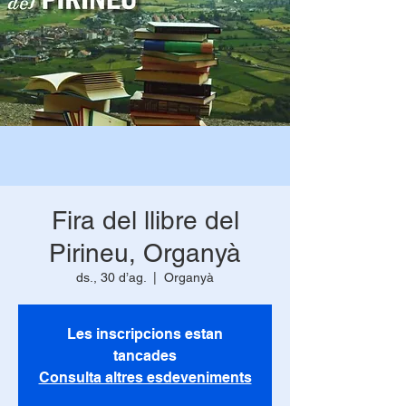
Fira del llibre del
Pirineu, Organyà
ds., 30 d’ag.
  |  
Organyà
Les inscripcions estan
tancades
Consulta altres esdeveniments